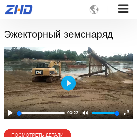

Эжекторный земснаряд
Play
00:22
Play
Mute
Ente
full
ПОСМОТРЕТЬ ДЕТАЛИ