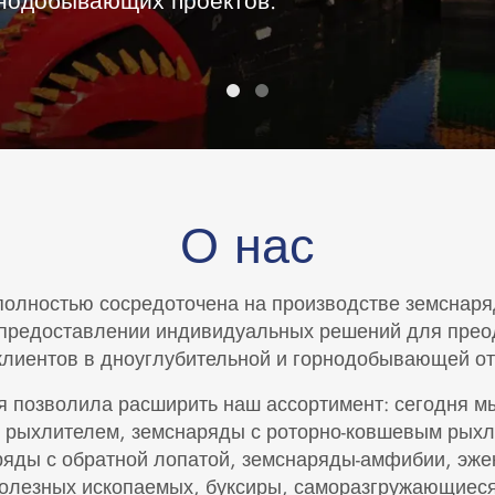
рнодобывающих проектов.
О нас
полностью сосредоточена на производстве земснаря
 предоставлении индивидуальных решений для пре
клиентов в дноуглубительной и горнодобывающей от
я позволила расширить наш ассортимент: сегодня 
 рыхлителем, земснаряды с роторно-ковшевым рыхл
ряды с обратной лопатой, земснаряды-амфибии, эже
олезных ископаемых, буксиры, саморазгружающиес