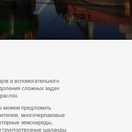
дов и вспомогательного
одоления сложных задач
раслях.
мы можем предложить
ителем, многочерпаковые
кторные земснаряды,
я грунтоотвозные шаланды