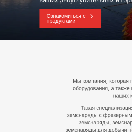
ваших дноуглубительных и го
Ознакомиться с
продуктами
Мы компания, которая 
оборудования, а также
наших 
Такая специализаци
земснаряды с фрезерным
земснаряды, земсна
земснаряды для добычи п