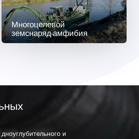
Многоцелевой
земснаряд-амфибия
ьных
дноуглубительного и