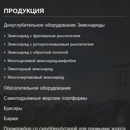
ПРОДУКЦИЯ
Дноуглубительное оборудование Земснаряды
Земснаряд с фрезерным рыхлителем
Земснаряд с роторно-ковшовым рыхлителем
Земснаряд с обратной лопатой
Многоцелевой земснаряд-амфибия
Эжекторный земснаряд
Многочерпаковый земснаряд
Обогатительное оборудование
Самоподъемные морские платформы
Буксиры
Баржи
Промприбор со скруббер-бутарой для промывки золота