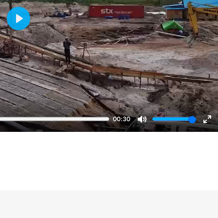
Play
00:30
Mute
En
ful