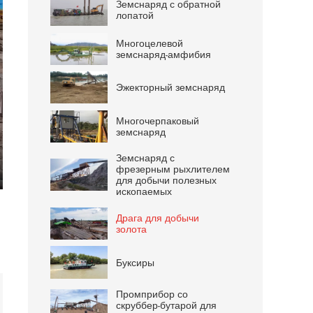
Земснаряд с обратной
лопатой
Многоцелевой
земснаряд-амфибия
Эжекторный земснаряд
Многочерпаковый
земснаряд
Земснаряд с
фрезерным рыхлителем
для добычи полезных
ter
ископаемых
lscreen
Драга для добычи
золота
Буксиры
Промприбор со
скруббер-бутарой для