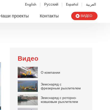
English
Русский
Español
العربية
Наши проекты
Контакты
ВИДЕО
Видео
О компании
Земснаряд с
фрезерным рыхлителем
Земснаряд с роторно-
ковшовым рыхлителем