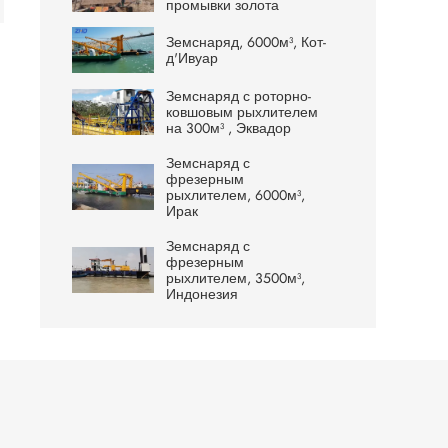
промывки золота
Земснаряд, 6000м³, Кот-
д'Ивуар
Земснаряд с роторно-
ковшовым рыхлителем
на 300м³ , Эквадор
Земснаряд с
фрезерным
рыхлителем, 6000м³,
Ирак
Земснаряд с
фрезерным
рыхлителем, 3500м³,
Индонезия