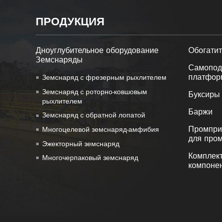
ПРОДУКЦИЯ
Дноуглубительное оборудование
Обогатит
Земснаряды
Самопод
платфор
Земснаряд с фрезерным рыхлителем
Земснаряд с роторно-ковшовым
Буксиры
рыхлителем
Баржи
Земснаряд с обратной лопатой
Промприб
Многоцелевой земснаряд-амфибия
для пром
Эжекторный земснаряд
Комплек
Многочерпаковый земснаряд
компоне