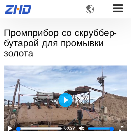

Промприбор со скруббер-
бутарой для промывки
золота
Play
00:29