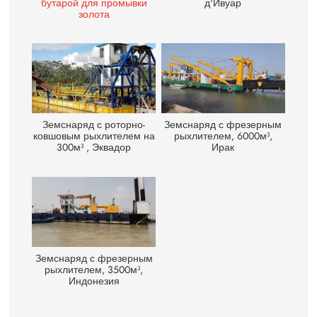
бутарой для промывки
д'Ивуар
золота
Земснаряд с роторно-
Земснаряд с фрезерным
ковшовым рыхлителем на
рыхлителем, 6000м³,
300м³ , Эквадор
Ирак
Земснаряд с фрезерным
рыхлителем, 3500м³,
Индонезия