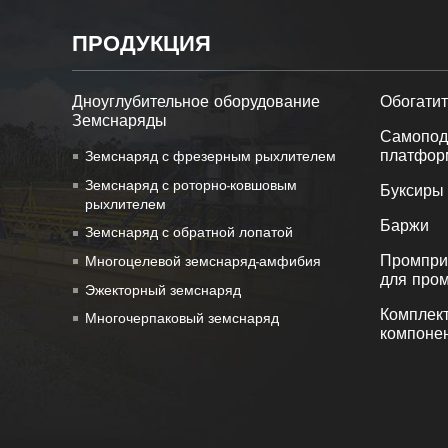
ПРОДУКЦИЯ
Дноуглубительное оборудование
Обогатит
Земснаряды
Самопод
платфор
Земснаряд с фрезерным рыхлителем
Земснаряд с роторно-ковшовым
Буксиры
рыхлителем
Баржи
Земснаряд с обратной лопатой
Промприб
Многоцелевой земснаряд-амфибия
для пром
Эжекторный земснаряд
Комплек
Многочерпаковый земснаряд
компоне