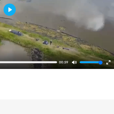
Play
00:59
Mute
En
ful