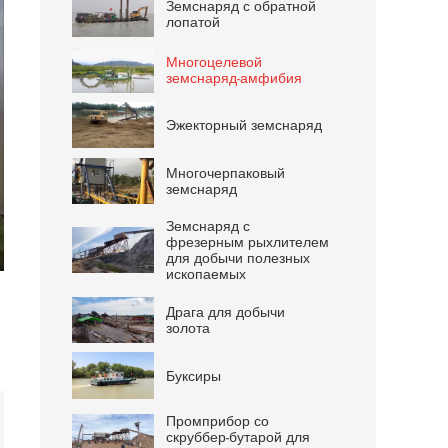
Земснаряд с обратной
лопатой
Многоцелевой
земснаряд-амфибия
Эжекторный земснаряд
Многочерпаковый
земснаряд
Земснаряд с
фрезерным рыхлителем
для добычи полезных
ter
ископаемых
lscreen
Драга для добычи
золота
Буксиры
Промприбор со
скруббер-бутарой для