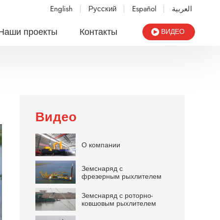
English
Русский
Español
العربية
Наши проекты
Контакты
ВИДЕО
Видео
О компании
Земснаряд с
фрезерным рыхлителем
Земснаряд с роторно-
ковшовым рыхлителем