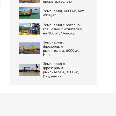
промывки золота
Земснаряд, 6000м³, Кот-
д'Ивуар
Земснаряд с роторно-
ковшовым рыхлителем
на 300м³ , Эквадор
Земснаряд с
фрезерным
рыхлителем, 6000м³,
Ирак
Земснаряд с
фрезерным
рыхлителем, 3500м³,
Индонезия